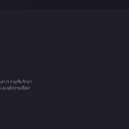
างการ ร่วมทีมรักษา
ละยุติธรรมที่สุด!