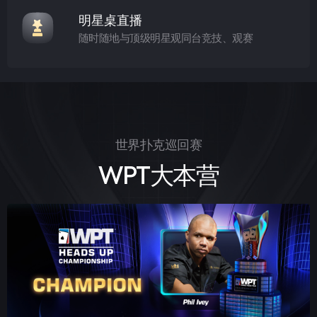
明星桌直播
随时随地与顶级明星观同台竞技、观赛
世界扑克巡回赛
WPT大本营