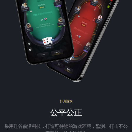
扑克游戏
公平公正
采用硅谷前沿科技，打造可持续的游戏环境，监测、打击不公