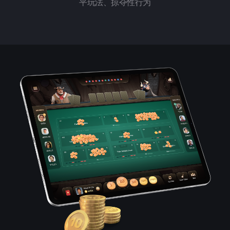
平玩法、掠夺性行为